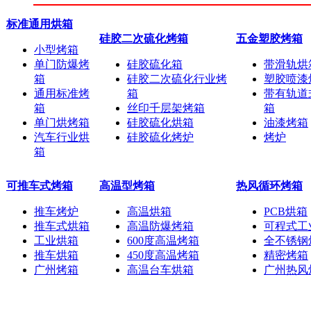
标准通用烘箱
硅胶二次硫化烤箱
五金塑胶烤箱
小型烤箱
单门防爆烤
硅胶硫化箱
带滑轨烘
箱
硅胶二次硫化行业烤
塑胶喷漆
通用标准烤
箱
带有轨道
箱
丝印千层架烤箱
箱
单门烘烤箱
硅胶硫化烘箱
油漆烤箱
汽车行业烘
硅胶硫化烤炉
烤炉
箱
可推车式烤箱
高温型烤箱
热风循环烤箱
推车烤炉
高温烘箱
PCB烘箱
推车式烘箱
高温防爆烤箱
可程式工
工业烘箱
600度高温烤箱
全不锈钢
推车烘箱
450度高温烤箱
精密烤箱
广州烤箱
高温台车烘箱
广州热风